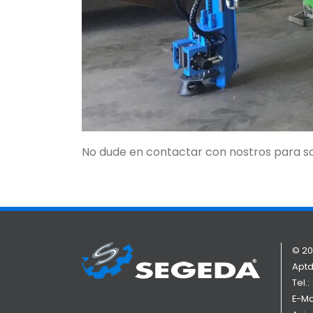
No dude en contactar con nostros para so
© 20
Aptd
Tel.:
E-Ma