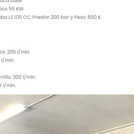
placa base
rico 55 KW
ba LS 105 CC, Presión 200 bar y Peso: 850 K.
s: 205 l/min.
 l/min.
illo: 300 l/min.
 l/min.