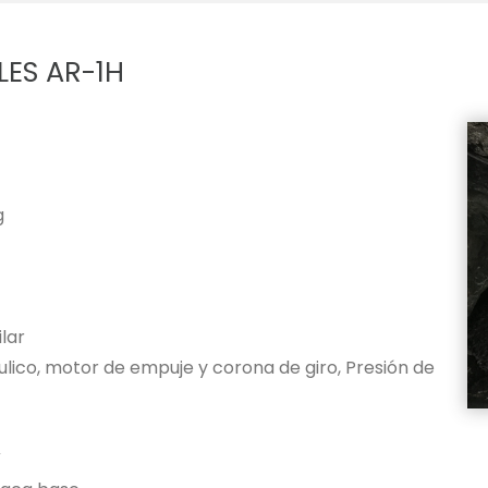
ES AR-1H
g
ilar
lico, motor de empuje y corona de giro, Presión de
V