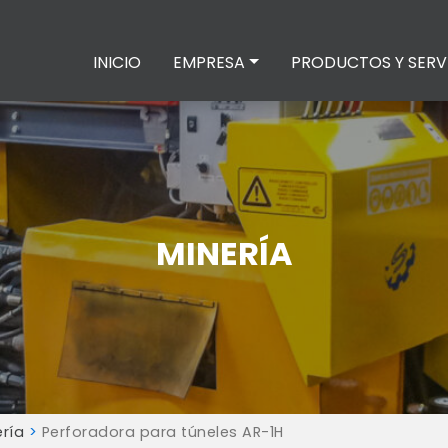
INICIO
EMPRESA
PRODUCTOS Y SERV
MINERÍA
ería
>
Perforadora para túneles AR-1H