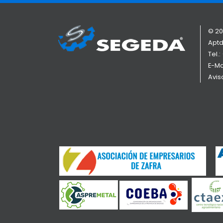
© 20
Aptd
Tel.:
E-Ma
Avis