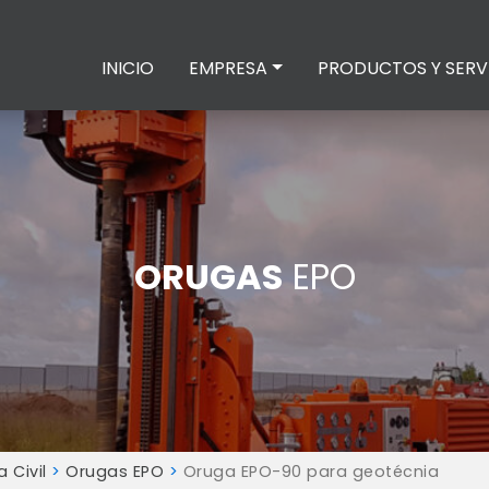
INICIO
EMPRESA
PRODUCTOS Y SERV
ORUGAS
EPO
 Civil
>
Orugas EPO
>
Oruga EPO-90 para geotécnia