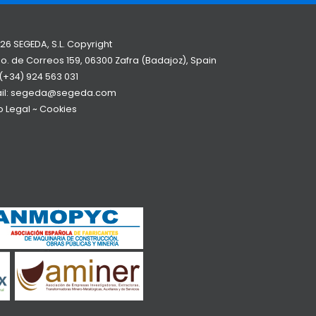
26 SEGEDA, S.L. Copyright
o. de Correos 159, 06300 Zafra (Badajoz), Spain
(+34) 924 563 031
il:
segeda@segeda.com
o Legal
~
Cookies