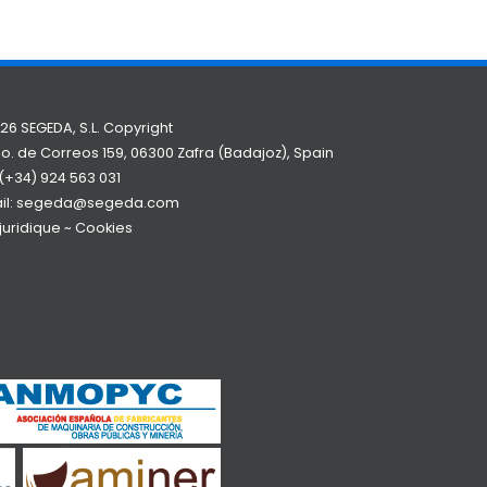
26 SEGEDA, S.L. Copyright
o. de Correos 159, 06300 Zafra (Badajoz), Spain
(+34) 924 563 031
il:
segeda@segeda.com
 juridique
~
Cookies