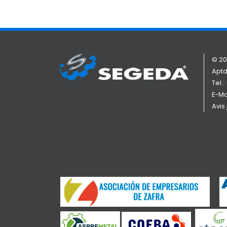
© 20
Aptd
Tel.:
E-Ma
Avis