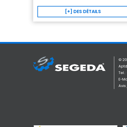
[+] DES DÉTAILS
© 20
Aptd
Tel.:
E-Ma
Avis