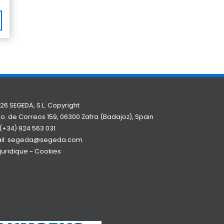
26 SEGEDA, S.L. Copyright
o. de Correos 159, 06300 Zafra (Badajoz), Spain
(+34) 924 563 031
il:
segeda@segeda.com
 juridique
~
Cookies