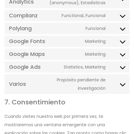
Analytics
service
Consent
(anonymous), Estadísticas
recaptcha
wordpress
to
Complianz
Functional, Funcional
service
Consent
google-
to
Polylang
Funcional
Consent
analytics
service
to
Google Fonts
Marketing
complianz
Consent
service
to
Google Maps
Marketing
polylang
Consent
service
to
Google Ads
Statistics, Marketing
google-
Consent
service
fonts
to
Propósito pendiente de
google-
Varios
service
Consent
investigación
maps
google-
to
7. Consentimiento
ads
service
varios
Cuando visites nuestra web por primera vez, te
mostraremos una ventana emergente con una
explicación sobre las cookies. Tan pronto como hagas clic